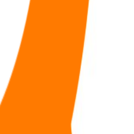
福利
🧠
问答
⭐
资源