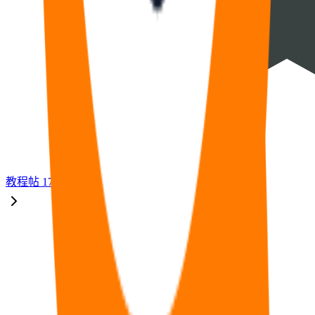
教程
帖
17
福利
帖
33
🧠
问答
帖
14
⭐
资源
帖
8