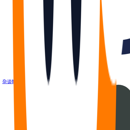
杂谈
帖
667