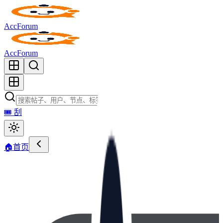
AccForum
AccForum
🎟️
刮
🏠
首页