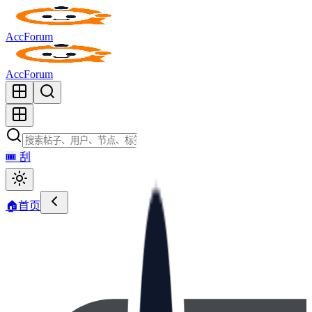
AccForum
AccForum
🎟️
刮
🏠
首页