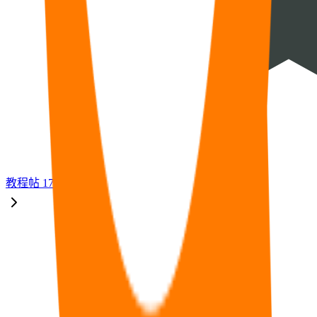
教程
帖
17
福利
帖
33
🧠
问答
帖
14
⭐
资源
帖
8