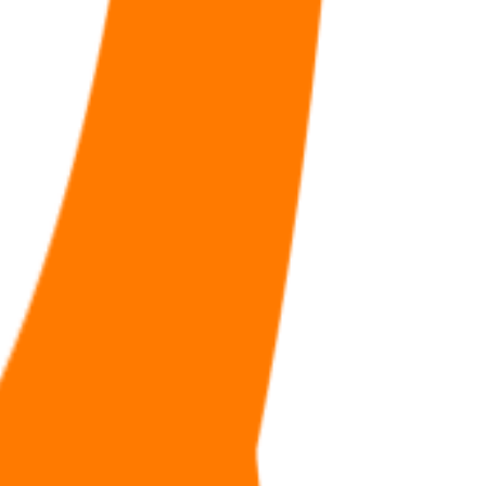
福利
🧠
问答
⭐
资源