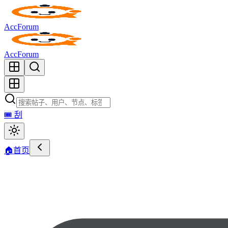
AccForum
AccForum
🎟️
刮
🏠
首页