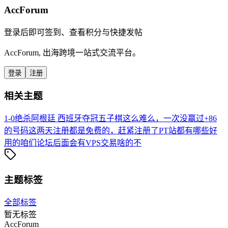
AccForum
登录后即可签到、查看积分与快捷发帖
AccForum, 出海跨境一站式交流平台。
登录
注册
相关主题
1-0绝杀阿根廷 西班牙夺冠
五子棋这么难么，一次没赢过
+86
的号码这两天注册都是免费的，赶紧注册了
PT站都有哪些好
用的
咱们论坛后面会有VPS交易啥的不
主题标签
全部标签
暂无标签
AccForum