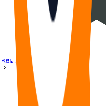
教程
帖
17
福利
帖
33
🧠
问答
帖
14
⭐
资源
帖
8