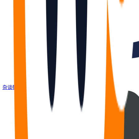
杂谈
帖
672