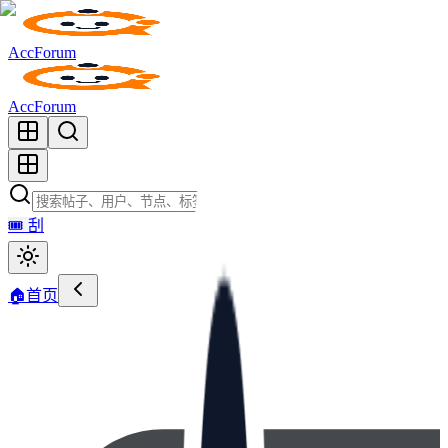
AccForum
AccForum
🎟️
刮
🏠
首页