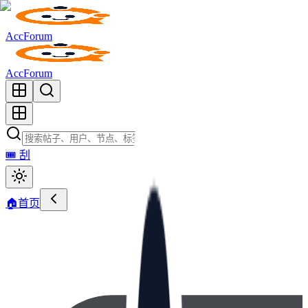
AccForum
AccForum
🎟️
刮
🏠
首页