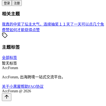
登录
注册
相关主题
我真的中奖了
坛主大气，连续抽奖１１天了
一天可以点几个免
费赞
如何才能获得点赞
主题标签
全部标签
暂无标签
AccForum
AccForum, 出海跨境一站式交流平台。
关于
小黑屋
帮助
FAQ
协议
AccForum @ 2026