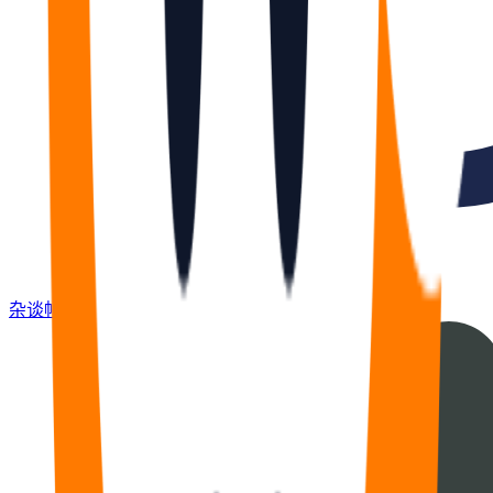
杂谈
帖
670