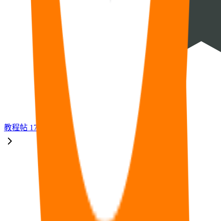
教程
帖
17
福利
帖
33
🧠
问答
帖
14
⭐
资源
帖
8