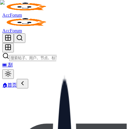
AccForum
AccForum
🎟️
刮
🏠
首页