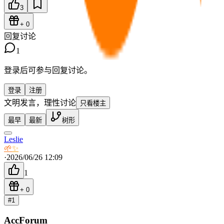
3
+
0
回复讨论
1
登录后可参与回复讨论。
登录
注册
文明发言，理性讨论
只看楼主
最早
最新
树形
Leslie
🌱
✨
·
2026/06/26 12:09
1
+
0
#
1
AccForum