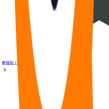
教程
帖
17
福利
帖
33
🧠
问答
帖
14
⭐
资源
帖
8