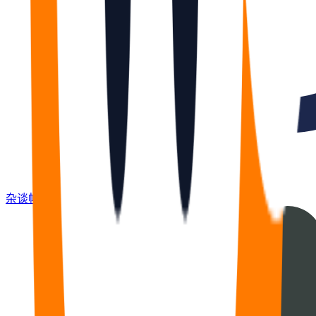
杂谈
帖
672