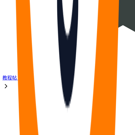
教程
帖
17
福利
帖
33
🧠
问答
帖
14
⭐
资源
帖
8