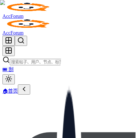
AccForum
AccForum
🎟️
刮
🏠
首页