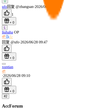
U
ufo
回复 @
zhangsan
·
2026/06/28 09:41
1
+
0
L
liuhaha
OP
🌱
📝
✨
回复 @
ufo
·
2026/06/28 09:47
+
0
xuntian
🌱
·
2026/06/28 09:10
+
0
#
2
AccForum