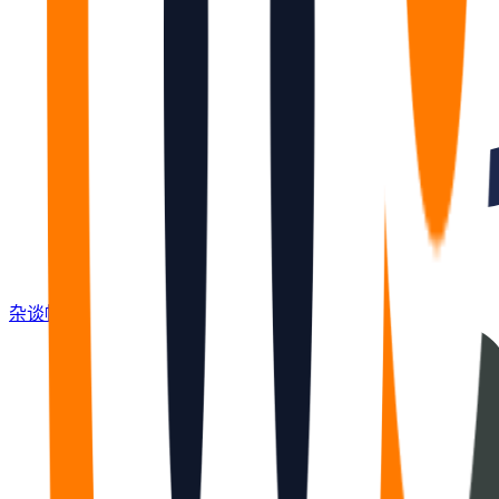
杂谈
帖
675