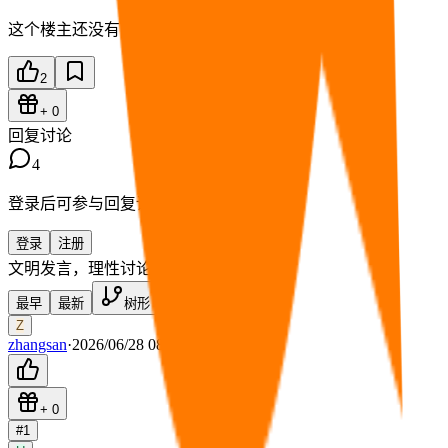
这个楼主还没有留下简介。
2
+
0
回复讨论
4
登录后可参与回复讨论。
登录
注册
文明发言，理性讨论
只看楼主
最早
最新
树形
Z
zhangsan
·
2026/06/28 08:28
+
0
#
1