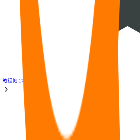
教程
帖
17
福利
帖
33
🧠
问答
帖
14
⭐
资源
帖
8