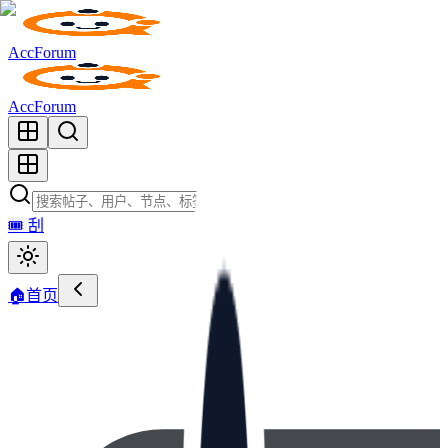
AccForum
AccForum
🎟️
刮
🏠
首页