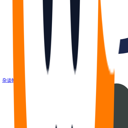
杂谈
帖
672