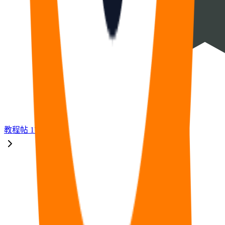
教程
帖
17
福利
帖
33
🧠
问答
帖
14
⭐
资源
帖
8