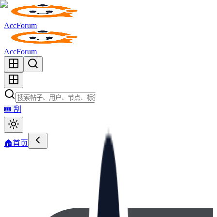
AccForum
AccForum
🎟️
刮
🏠
首页