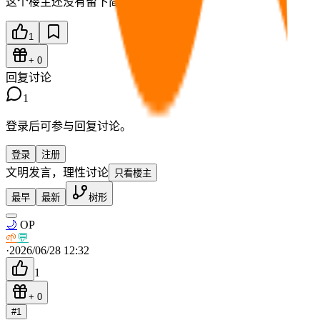
这个楼主还没有留下简介。
1
+
0
回复讨论
1
登录后可参与回复讨论。
登录
注册
文明发言，理性讨论
只看楼主
最早
最新
树形
🌙
OP
🌱
💬
·
2026/06/28 12:32
1
+
0
#
1