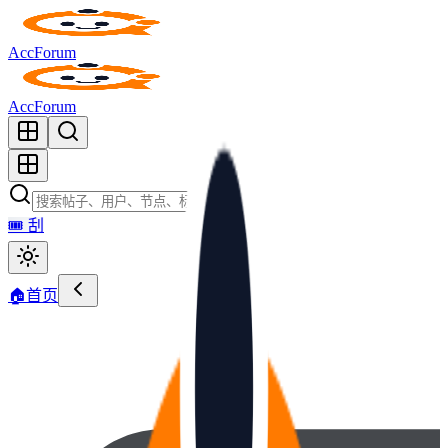
AccForum
AccForum
🎟️
刮
🏠
首页