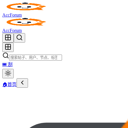
AccForum
AccForum
🎟️
刮
🏠
首页