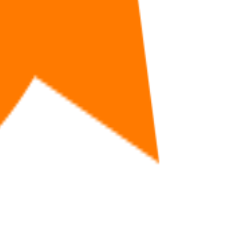
福利
🧠
问答
⭐
资源