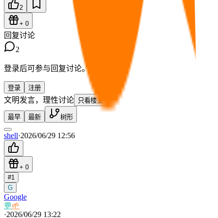
2
+
0
回复讨论
2
登录后可参与回复讨论。
登录
注册
文明发言，理性讨论
只看楼主
最早
最新
树形
shell
·
2026/06/29 12:56
+
0
#
1
G
Google
💬
🌱
·
2026/06/29 13:22