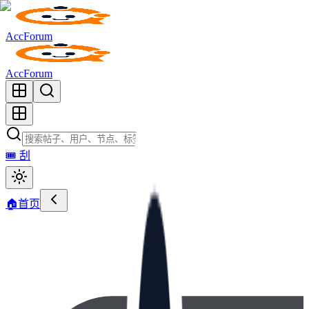
AccForum
AccForum
🎟️
刮
🏠
首页