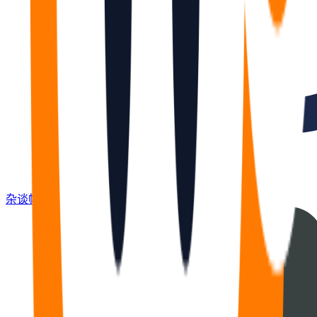
杂谈
帖
670