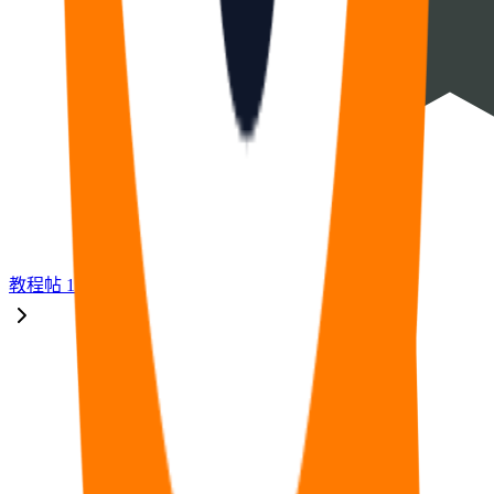
教程
帖
17
福利
帖
33
🧠
问答
帖
14
⭐
资源
帖
8