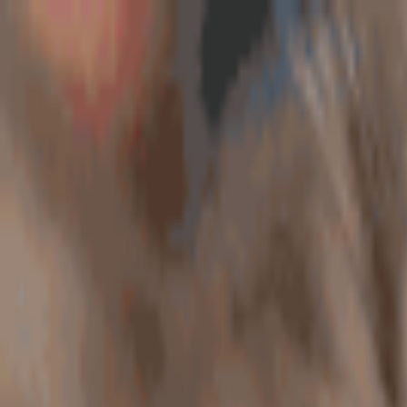
AccForum
AccForum
🎟️
刮
🏠
首页