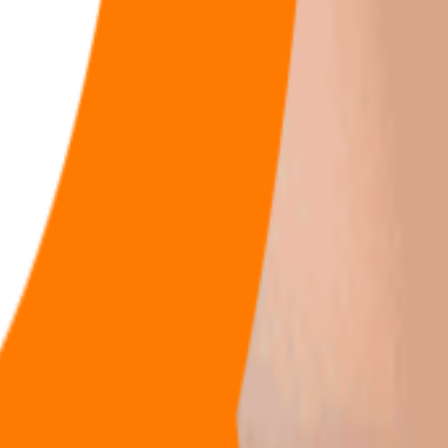
福利
🧠
问答
⭐
资源