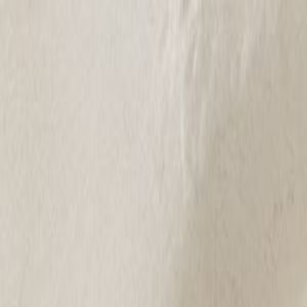
AccForum
AccForum
🎟️
刮
🏠
首页