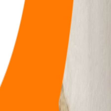
福利
🧠
问答
⭐
资源