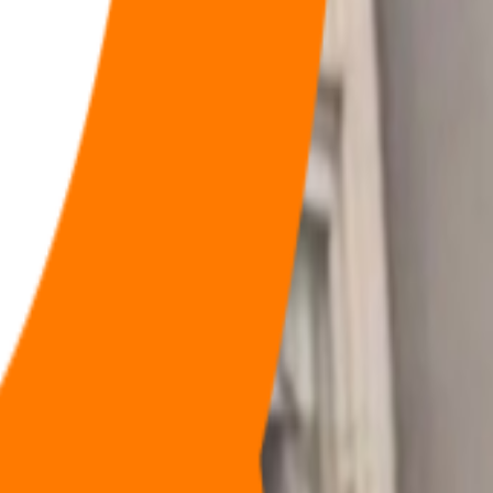
福利
🧠
问答
⭐
资源