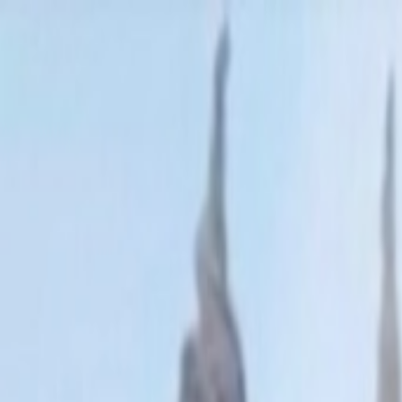
AccForum
AccForum
🎟️
刮
🏠
首页