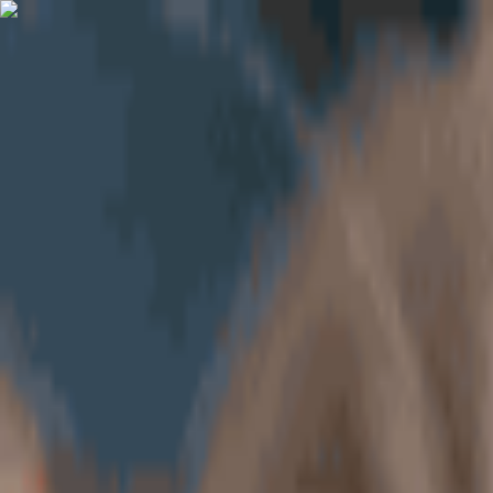
AccForum
AccForum
🎟️
刮
🏠
首页