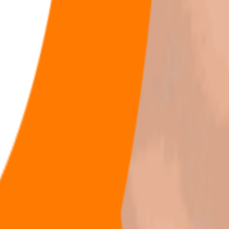
福利
🧠
问答
⭐
资源