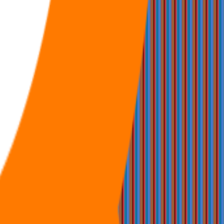
福利
🧠
问答
⭐
资源