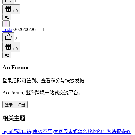
1
+
0
#
1
T
Tesla
·
2026/06/26 11:11
2
+
0
#
2
AccForum
登录后即可签到、查看积分与快捷发帖
AccForum, 出海跨境一站式交流平台。
登录
注册
相关主题
bybit还能申请(审核不严)
大家周末都怎么放松的？
为啥很多软