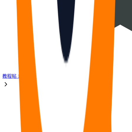
教程
帖
17
福利
帖
33
🧠
问答
帖
14
⭐
资源
帖
8