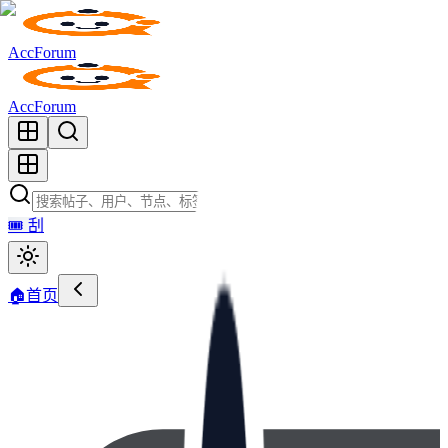
AccForum
AccForum
🎟️
刮
🏠
首页