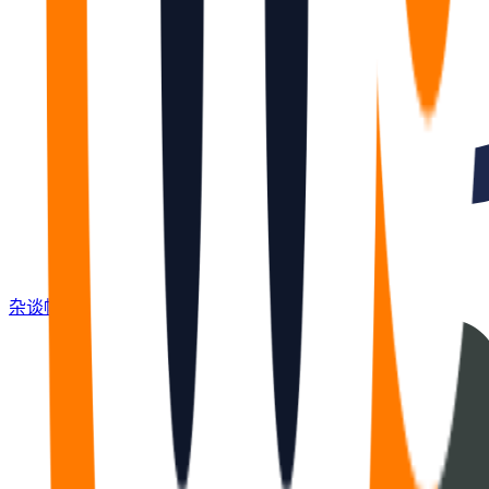
杂谈
帖
672